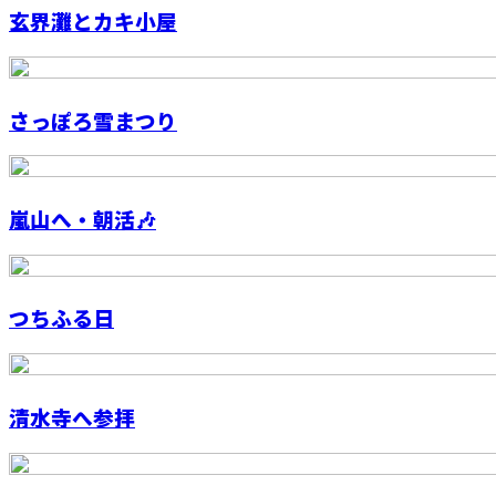
玄界灘とカキ小屋
さっぽろ雪まつり
嵐山へ・朝活🎶
つちふる日
清水寺へ参拝