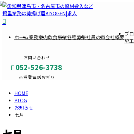
BLOG
ブロ
ホーム
業務案内
飲食事業
各種募集
社員の声
会社概要
施工
お問い合わせ
052-526-3738
※営業電話お断り
HOME
メールフォーム
BLOG
お知らせ
七月
七月