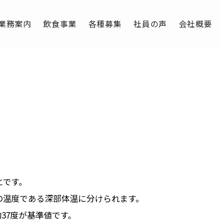
業務案内
飲食事業
各種募集
社員の声
会社概要
BLOG
とです。
の温度である深部体温に分けられます。
約37度が基準値
です。