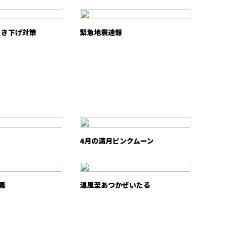
引き下げ対策
緊急地震速報
4月の満月ピンクムーン
毒
温風至あつかぜいたる