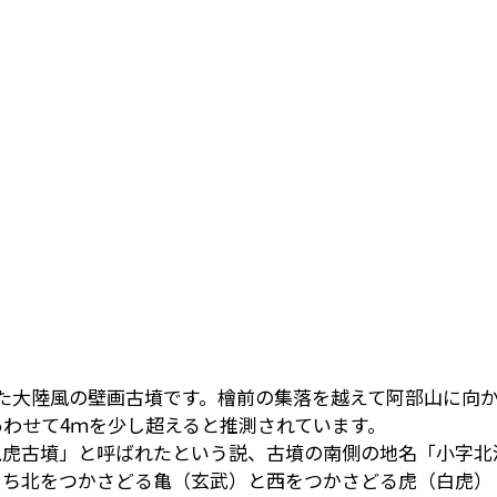
た大陸風の壁画古墳です。檜前の集落を越えて阿部山に向
段あわせて4ｍを少し超えると推測されています。
亀虎古墳」と呼ばれたという説、古墳の南側の地名「小字北
ち北をつかさどる亀（玄武）と西をつかさどる虎（白虎）