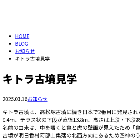
メールフォーム
BLOG
HOME
BLOG
お知らせ
キトラ古墳見学
キトラ古墳見学
2025.03.16
お知らせ
キトラ古墳は、高松塚古墳に続き日本で2番目に発見され
9.4ｍ、テラス状の下段が直径13.8m、高さは上段・下
名前の由来は、中を覗くと亀と虎の壁画が見えたため「
古墳が明日香村阿部山集落の北西方向にあるため四神のう