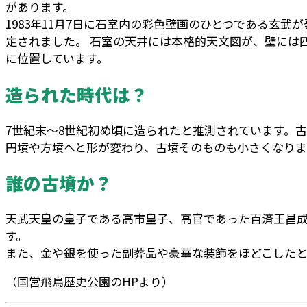
があります。
1983年11月7日に石室内の彩色壁画のひとつである玄武
定されました。 石室の天井には本格的天文図が、壁には
に位置しています。
造られた時代は？
7世紀末～8世紀初め頃に造られたと推測されています。
円墳や方墳へと形が変わり、古墳そのものも小さくなり
誰の古墳か？
天武天皇の皇子である高市皇子、高官であった百済王昌
す。
また、金や銀を使った副葬品や豪華な装飾をほどこした
（国営飛鳥歴史公園のHPより）