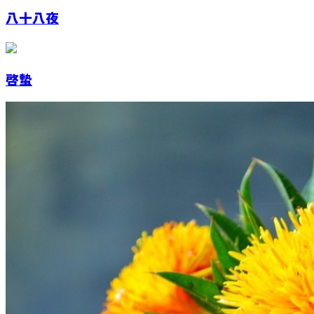
八十八夜
啓蟄