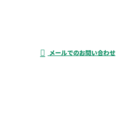
052-526-3738
資材搬入
をはじめ
受付／8：00～17：00 ※営業電話お断り
メールでのお問い合わせ
揚重業務なら愛知県津島市や名古屋市など
に対応の荷揚げ屋『株式会社KIYOGEN』へ
ホーム
業務案内
飲食事業
各種募集
社員の声