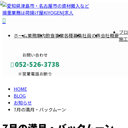
BLOG
ブロ
ホーム
業務案内
飲食事業
各種募集
社員の声
会社概要
施工
お問い合わせ
052-526-3738
※営業電話お断り
HOME
メールフォーム
BLOG
お知らせ
7月の満月・バックムーン
7月の満月・バックムーン