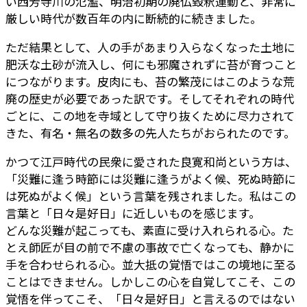
い西芳寺川の氾濫、明治初期の廃仏毀釈運動と、非常に
厳しい時代が数百年の内に断続的に続きました。
ただ結果として、人の手があまり入らなくなった土地に
肥沃な土砂が流入し、何にも邪魔されずに苔が育つこと
につながります。皮肉にも、苔の繁茂にはこのような荒
廃の歴史が必要であった訳です。そしてそれぞれの時代
ごとに、この地を寺域として守り抜くために尽力されて
きた、有名・無名の数多の先人たちがおられたのです。
かつて江戸時代の民衆に愛された良寛和尚という方は、
「災難に逢う時節には災難に逢うがよく候、死ぬ時節に
は死ぬがよく候」という言葉を残されました。私はこの
言葉と「日々是好日」に近しいものを感じます。
どんな災難が起こっても、素直に受け入れられる心。た
とえ師匠が目の前で不慮の事故で亡くなっても、静かに
手を合わせられる心。並大抵の覚悟ではこの境地に至る
ことはできません。しかしこの心を自覚してこそ、この
覚悟を伴ってこそ、「日々是好日」と言えるのではない