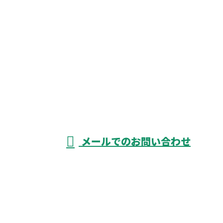
CONTACT
お電話でのお問い合わせ
052-526-3738
資材搬入
をはじめ
受付／8：00～17：00 ※営業電話お断り
メールでのお問い合わせ
揚重業務なら愛知県津島市や名古屋市など
に対応の荷揚げ屋『株式会社KIYOGEN』へ
ホーム