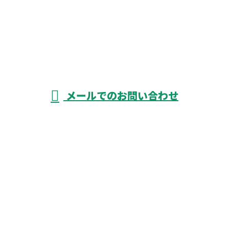
お電話でのお問い合わせ
052-526-3738
受付／8：00～17：00 ※営業電話お断り
メールでのお問い合わせ
ホーム
業務案内
飲食事業