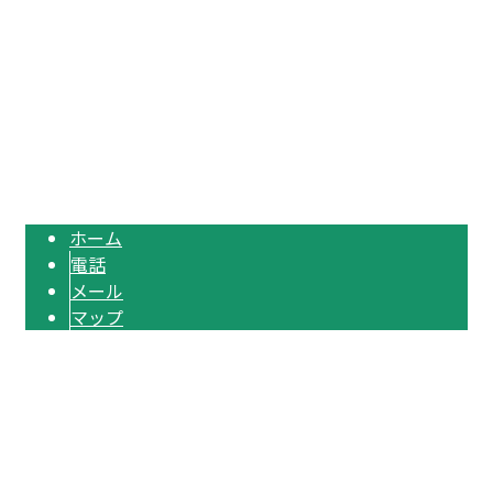
TEL：052-526-3738 / FAX：052-526-3739
揚重業（荷揚げ・搬入）は愛知県名古屋市中村区の株式会社KIYOGEN｜求
人
Copyright © 資材搬入をはじめ揚重業務なら愛知県津島市や名古屋市などに対応の荷揚げ
屋『株式会社KIYOGEN』へ. All rights reserved.
ホーム
電話
メール
マップ