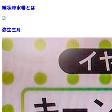
線状降水帯とは
弥生三月