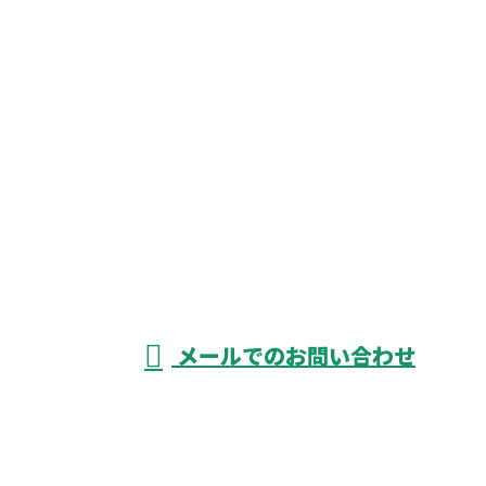
CONTACT
お電話でのお問い合わせ
052-526-3738
資材搬入
をはじめ
受付／8：00～17：00 ※営業電話お断り
メールでのお問い合わせ
揚重業務なら愛知県津島市や名古屋市など
に対応の荷揚げ屋『株式会社KIYOGEN』へ