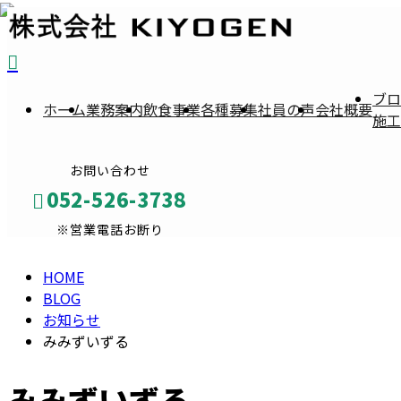
BLOG
ブロ
ホーム
業務案内
飲食事業
各種募集
社員の声
会社概要
施工
お問い合わせ
052-526-3738
※営業電話お断り
HOME
メールフォーム
BLOG
お知らせ
みみずいずる
みみずいずる