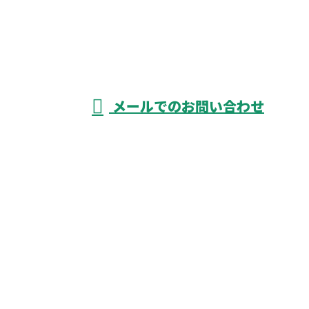
資材搬入
をはじめ
受付／8：00～17：00 ※営業電話お断り
メールでのお問い合わせ
揚重業務なら愛知県津島市や名古屋市など
に対応の荷揚げ屋『株式会社KIYOGEN』へ
ホーム
業務案内
飲食事業
各種募集
社員の声
会社概要