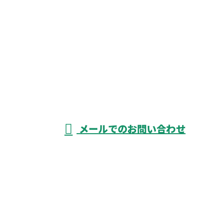
お電話でのお問い合わせ
052-526-3738
資材搬入
をはじめ
受付／8：00～17：00 ※営業電話お断り
メールでのお問い合わせ
揚重業務なら愛知県津島市や名古屋市など
に対応の荷揚げ屋『株式会社KIYOGEN』へ
ホーム
業務案内