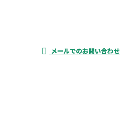
052-526-3738
資材搬入
をはじめ
受付／8：00～17：00 ※営業電話お断り
メールでのお問い合わせ
揚重業務なら愛知県津島市や名古屋市など
に対応の荷揚げ屋『株式会社KIYOGEN』へ
ホーム
業務案内
飲食事業
各種募集
社員の声
会社概要